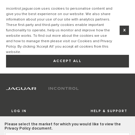
incontrol.jaguar.com uses cookies to personalise content and
give you the best experience on our website. We also share
information about your use of our site with analytics partners.
These first-party and third-party cookies enable important
x
functionality to operate, help us monitor and improve how the
website works. To find out more about the cookies we use
and how to manage them please visit our Cookies and Privacy
Policy. By clicking 'Accept All' you accept all cookies from this
website.
ACCEPT ALL
INCONTROL
LOG IN
HELP & SUPPORT
Please select the market for which you would like to view the
Privacy Policy document.