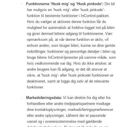
·
Funktionerne ‘Husk mig’ og ‘Husk pinkode’:
Din bil
har muligvis en ‘husk mig’- eller ‘husk pinkode’-
funktion til bestemte funktioner i InControl-pakken.
Hvis du vælger at aktivere denne funktion får du
mulighed for automatisk at forblive logget ind på bilen
og giver dermed lettere adgang til funktionerne. Vær
opmærksom på, at når denne funktion er aktiv, vil
enhver anden, som bruger bilen, kunne se dine gemte
indstillinger, funktioner og personlige detaljer i bilen og
bruge bilens InControl-tjenester på samme måde, som
hvis vedkommende var dig. Hvis du ikke ønsker, at
andre brugere kan få adgang, er det dit ansvar at
sikre, at 'husk mig’- eller 'husk pinkode'-funktionen er
deaktiveret, samt at logge dig selv af de relevante
funktioner.
·
Markedsføringsdata:
Vi kan direkte fra dig eller fra
forhandlere eller andre tredjepartspartnere modtage
dine kontaktoplysninger, markedsføringspræferencer
eller andre oplysninger, såfremt der er passende
varsel og i overensstemmelse med gældende