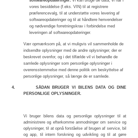
softwareopdateringer:
Vi kan bruge de data, vi har i
vores besiddelse (f.eks. VIN) til at registrere
præferencevalg, til at understøtte vores levering af
softwareopdateringer og til at håndtere henvendelser
og nødvendige forretningskrav i forbindelse med
leveringen af softwareopdateringer.
Vær opmærksom på, at vi muligvis vil sammenholde de
indsendte oplysninger med de andre oplysninger, der er
beskrevet ovenfor, og i det tilfælde vil vi behandle de
samlede oplysninger som personlige oplysninger i
overensstemmelse med denne politik om beskyttelse af
personlige oplysninger, så længe de er samlede.
4.
SÅDAN BRUGER VI BILENS DATA OG DINE
PERSONLIGE OPLYSNINGER.
Vi bruger bilens data og personlige oplysninger til at
administrere og efterkomme anmodninger om service og
oplysninger, til at opnå forståelse af brugen af service, bil
og app, til intern forskning og udvikling og til at gøre