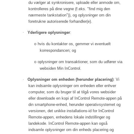
du vælger at synkronisere, uploade eller anmode om,
kontrolleres på dine vegne (f.eks. "find mig den
nærmeste tankstation")), og oplysninger om din
foretrukne autoriserede forhandler(e).
·
Yderligere oplysninger
:
hvis du kontakter os, gemmer vi eventuelt
o
korrespondancen; og
oplysninger om transaktioner, som du udfører via
o
websiden Min InControl.
·
Oplysninger om enheden (herunder placering)
: Vi
kan indsamle oplysninger om enheden eller enhver
computer, som du bruger til at tilgå vores websider
eller downloade en kopi af InControl Remote-appen på
din smartphone-enhed, herunder operativsystemet og
versionen, det unikke installations-id for InControl
Remote-appen, enhedens lokale indstillinger og
landekode.
InControl Remote-appen kan også
indsamle oplysninger om din enheds placering og