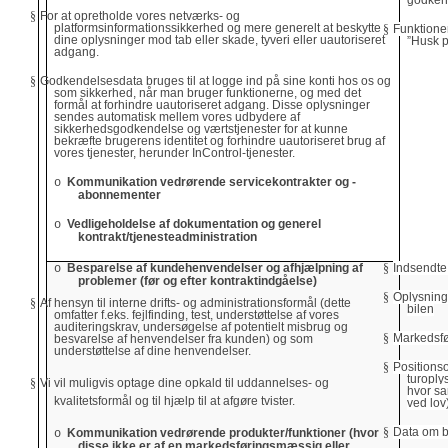
§
For at opretholde vores netværks- og
platformsinformationssikkerhed og mere generelt at beskytte
§
Funktione
dine oplysninger mod tab eller skade, tyveri eller uautoriseret
”Husk p
adgang.
§
Godkendelsesdata bruges til at logge ind på sine konti hos os og
som sikkerhed, når man bruger funktionerne, og med det
formål at forhindre uautoriseret adgang. Disse oplysninger
sendes automatisk mellem vores udbydere af
sikkerhedsgodkendelse og værtstjenester for at kunne
bekræfte brugerens identitet og forhindre uautoriseret brug af
vores tjenester, herunder InControl-tjenester.
Kommunikation vedrørende servicekontrakter og -
o
abonnementer
Vedligeholdelse af dokumentation og generel
o
kontrakt/tjenesteadministration
Besparelse af kundehenvendelser og afhjælpning af
§
Indsendte
o
problemer (før og efter kontraktindgåelse)
§
Oplysninge
§
Af hensyn til interne drifts- og administrationsformål (dette
bilen
omfatter f.eks. fejlfinding, test, understøttelse af vores
auditeringskrav, undersøgelse af potentielt misbrug og
§
Markedsfø
besvarelse af henvendelser fra kunden) og som
understøttelse af dine henvendelser.
§
Positions
turoply
§
Vi vil muligvis optage dine opkald til uddannelses- og
hvor s
kvalitetsformål og til hjælp til at afgøre tvister.
ved lov
§
Data om bi
Kommunikation vedrørende produkter/funktioner (hvor
o
disse ikke er af en markedsføringsmæssig eller