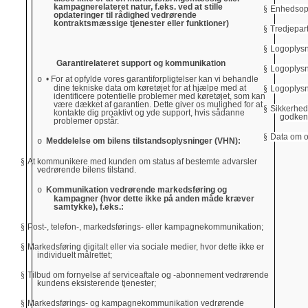
kampagnerelateret natur, f.eks. ved at stille
§
Enhedsop
opdateringer til rådighed vedrørende
kontraktsmæssige tjenester eller funktioner)
§
Tredjepar
§
Logoplys
Garantirelateret support og kommunikation
§
Logoplysn
• For at opfylde vores garantiforpligtelser kan vi behandle
o
dine tekniske data om køretøjet for at hjælpe med at
§
Logoplysn
identificere potentielle problemer med køretøjet, som kan
være dækket af garantien. Dette giver os mulighed for at
§
Sikkerhed
kontakte dig proaktivt og yde support, hvis sådanne
godken
problemer opstår.
§
Data om of
Meddelelse om bilens tilstandsoplysninger (VHN):
o
§
At kommunikere med kunden om status af bestemte advarsler
vedrørende bilens tilstand.
Kommunikation vedrørende markedsføring og
o
kampagner (hvor dette ikke på anden måde kræver
samtykke), f.eks.:
§
Post-, telefon-, markedsførings- eller kampagnekommunikation;
§
Markedsføring digitalt eller via sociale medier, hvor dette ikke er
individuelt målrettet;
§
Tilbud om fornyelse af serviceaftale og -abonnement vedrørende
kundens eksisterende tjenester;
§
Markedsførings- og kampagnekommunikation vedrørende