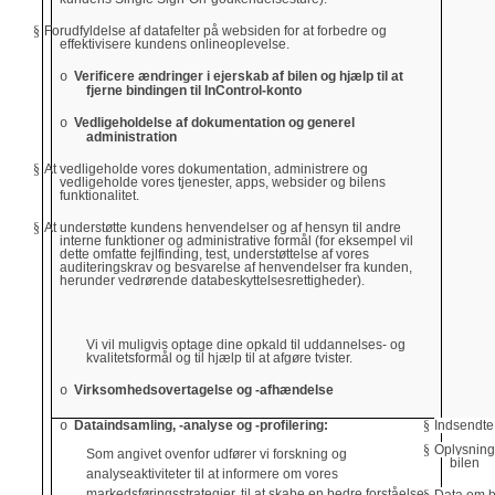
§
Forudfyldelse af datafelter på websiden for at forbedre og
effektivisere kundens onlineoplevelse.
Verificere ændringer i ejerskab af bilen og hjælp til at
o
fjerne bindingen til InControl-konto
Vedligeholdelse af dokumentation og generel
o
administration
§
At vedligeholde vores dokumentation, administrere og
vedligeholde vores tjenester, apps, websider og bilens
funktionalitet.
§
At understøtte kundens henvendelser og af hensyn til andre
interne funktioner og administrative formål (for eksempel vil
dette omfatte fejlfinding, test, understøttelse af vores
auditeringskrav og besvarelse af henvendelser fra kunden,
herunder vedrørende databeskyttelsesrettigheder).
Vi vil muligvis optage dine opkald til uddannelses- og
kvalitetsformål og til hjælp til at afgøre tvister.
Virksomhedsovertagelse og -afhændelse
o
Dataindsamling, -analyse og -profilering:
§
Indsendte
o
§
Oplysninge
Som angivet ovenfor udfører vi forskning og
bilen
analyseaktiviteter til at informere om vores
markedsføringsstrategier, til at skabe en bedre forståelse