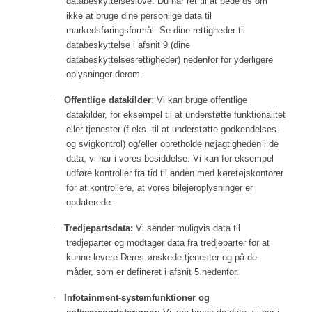
databeskyttelseslove. Du
har ret til at bede os om
ikke at bruge dine personlige data til
markedsføringsformål. Se dine rettigheder til
databeskyttelse i afsnit 9 (dine
databeskyttelsesrettigheder) nedenfor for yderligere
oplysninger derom.
·
Offentlige datakilder
: Vi kan bruge offentlige
datakilder, for eksempel til at understøtte funktionalitet
eller tjenester (f.eks. til at understøtte godkendelses-
og svigkontrol) og/eller opretholde nøjagtigheden i de
data, vi har i vores besiddelse. Vi kan for eksempel
udføre kontroller fra tid til anden med køretøjskontorer
for at kontrollere, at vores bilejeroplysninger er
opdaterede.
·
Tredjepartsdata:
Vi sender muligvis data til
tredjeparter og modtager data fra tredjeparter for at
kunne levere Deres ønskede tjenester og på de
måder, som er defineret i afsnit 5 nedenfor.
·
Infotainment-systemfunktioner og