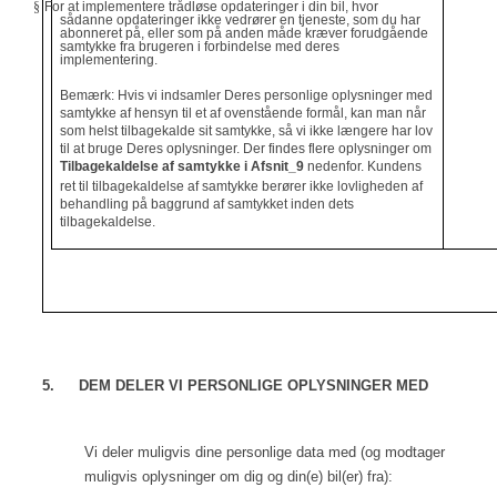
§
For at implementere trådløse opdateringer i din bil, hvor
sådanne opdateringer ikke vedrører en tjeneste, som du har
abonneret på, eller som på anden måde kræver forudgående
samtykke fra brugeren i forbindelse med deres
implementering.
Bemærk: Hvis vi indsamler Deres personlige oplysninger med
samtykke af hensyn til et af ovenstående formål, kan man når
som helst tilbagekalde sit samtykke, så vi ikke længere har lov
til at bruge Deres oplysninger. Der findes flere oplysninger om
Tilbagekaldelse af samtykke i
Afsnit_9
nedenfor. Kundens
ret til tilbagekaldelse af samtykke berører ikke lovligheden af
behandling på baggrund af samtykket inden dets
tilbagekaldelse.
5.
DEM DELER VI PERSONLIGE OPLYSNINGER MED
Vi deler muligvis dine personlige data med (og modtager
muligvis oplysninger om dig og din(e) bil(er) fra):