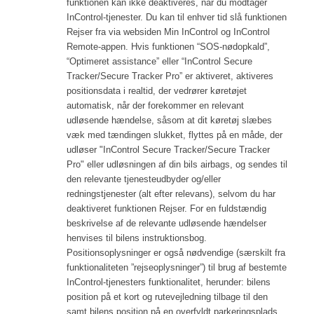
funktionen kan ikke deaktiveres, når du modtager
InControl-tjenester. Du kan til enhver tid slå funktionen
Rejser fra via websiden Min InControl og InControl
Remote-appen. Hvis funktionen “SOS-nødopkald”,
“Optimeret assistance” eller “InControl Secure
Tracker/Secure Tracker Pro” er aktiveret, aktiveres
positionsdata i realtid, der vedrører køretøjet
automatisk, når der forekommer en relevant
udløsende hændelse, såsom at dit køretøj slæbes
væk med tændingen slukket, flyttes på en måde, der
udløser "InControl Secure Tracker/Secure Tracker
Pro" eller udløsningen af din bils airbags, og sendes til
den relevante tjenesteudbyder og/eller
redningstjenester (alt efter relevans), selvom du har
deaktiveret funktionen Rejser. For en fuldstændig
beskrivelse af de relevante udløsende hændelser
henvises til bilens instruktionsbog.
Positionsoplysninger er også nødvendige (særskilt fra
funktionaliteten ”rejseoplysninger”) til brug af bestemte
InControl-tjenesters funktionalitet, herunder: bilens
position på et kort og rutevejledning tilbage til den
samt bilens position på en overfyldt parkeringsplads