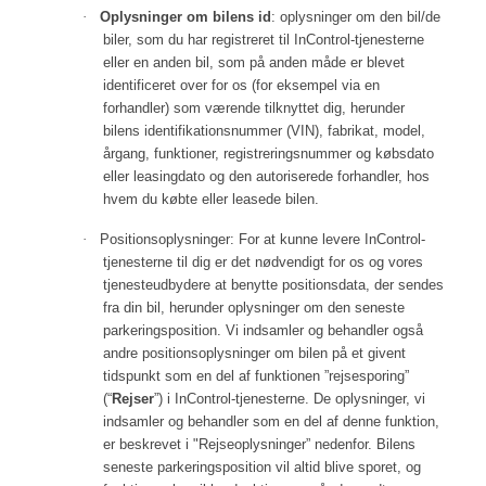
·
Oplysninger om bilens id
: oplysninger om den bil/de
biler, som du har registreret til InControl-tjenesterne
eller en anden bil, som på anden måde er blevet
identificeret over for os (for eksempel via en
forhandler) som værende tilknyttet dig, herunder
bilens identifikationsnummer (VIN), fabrikat, model,
årgang, funktioner, registreringsnummer og købsdato
eller leasingdato og den autoriserede forhandler, hos
hvem du købte eller leasede bilen.
·
Positionsoplysninger: For at kunne levere InControl-
tjenesterne til dig er det nødvendigt for os og vores
tjenesteudbydere at benytte positionsdata, der sendes
fra din bil, herunder oplysninger om den seneste
parkeringsposition. Vi indsamler og behandler også
andre positionsoplysninger om bilen på et givent
tidspunkt som en del af funktionen ”rejsesporing”
(“
Rejser
”) i InControl-tjenesterne. De oplysninger, vi
indsamler og behandler som en del af denne funktion,
er beskrevet i "Rejseoplysninger” nedenfor. Bilens
seneste parkeringsposition vil altid blive sporet, og