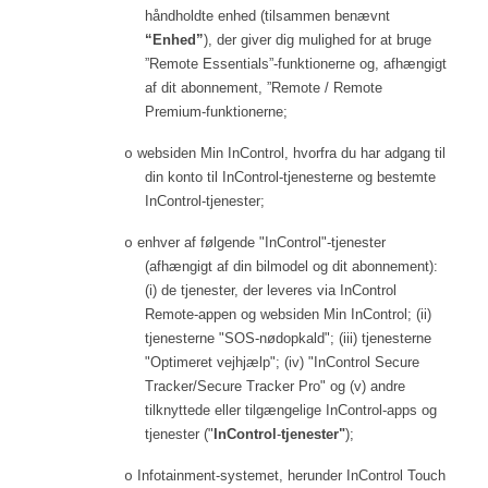
håndholdte enhed (tilsammen benævnt
“Enhed”
), der giver dig mulighed for at bruge
”Remote Essentials”-funktionerne og, afhængigt
af dit abonnement, ”Remote / Remote
Premium-funktionerne;
websiden Min InControl, hvorfra du har adgang til
o
din konto til InControl-tjenesterne og bestemte
InControl-tjenester;
enhver af følgende "InControl"-tjenester
o
(afhængigt af din bilmodel og dit abonnement):
(i) de tjenester, der leveres via InControl
Remote-appen og websiden Min InControl; (ii)
tjenesterne "SOS-nødopkald"; (iii) tjenesterne
"Optimeret vejhjælp"; (iv) "InControl Secure
Tracker/Secure Tracker Pro" og (v) andre
tilknyttede eller tilgængelige InControl-apps og
tjenester ("
InControl
-
tjenester"
);
Infotainment-systemet, herunder InControl Touch
o