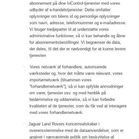
abonnement på dine InControl-tjenester med vores
udbyder af e-handelstjenester. Dette omfatter
oplysninger om bilens id og personlige oplysninger
som navn, adresse, telefonnummer og e-mailadresse.
Vi bruger tredjeparter til at understøtte vores
administrative funktioner, så vi kan behandle og åbne
for abonnementsbestillinger. Vi begrænser de data,
der deles, til det der er nødvendigt for at kunne levere
tjenesten
·
Vores netværk af forhandlere, autoriserede
værksteder og, hvor det måtte være relevant, vores
importørnetværk (tilsammen vores
”forhandlernetværk”), så vi kan opfylde anmodninger
om varer, tjenester osv. og med henblik på
bedømmelse og uddannelse, så vi kan forbedre
kvaliteten af de tjenester, som du får ved at interagere
med vores forhandlernetværk.
·
Jaguar Land Rovers koncernselskaber i
overensstemmelse med de dataanvendelser, som er
angivet i nærværende politik om beskyttelse af