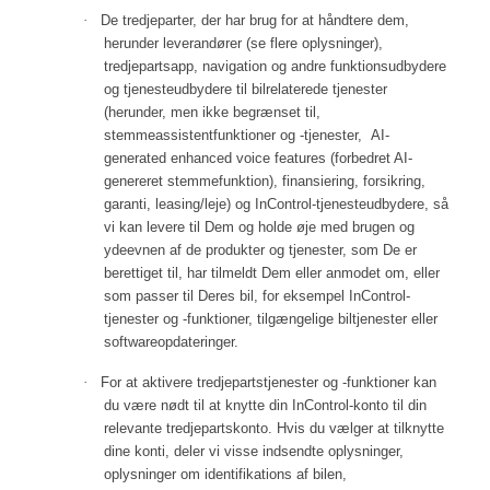
·
De tredjeparter, der har brug for at håndtere dem,
herunder leverandører (se flere oplysninger),
tredjepartsapp, navigation og andre funktionsudbydere
og tjenesteudbydere til bilrelaterede tjenester
(herunder, men ikke begrænset til,
stemmeassistentfunktioner og -tjenester,
AI-
generated enhanced voice features (forbedret AI-
genereret stemmefunktion),
finansiering, forsikring,
garanti, leasing/leje) og InControl-tjenesteudbydere, så
vi kan levere til Dem og holde øje med brugen og
ydeevnen af de produkter og tjenester, som De er
berettiget til, har tilmeldt Dem eller anmodet om, eller
som passer til Deres bil, for eksempel InControl-
tjenester og -funktioner, tilgængelige biltjenester eller
softwareopdateringer.
·
For at aktivere tredjepartstjenester og -funktioner kan
du være nødt til at knytte din InControl-konto til din
relevante tredjepartskonto. Hvis du vælger at tilknytte
dine konti, deler vi visse indsendte oplysninger,
oplysninger om identifikations af bilen,