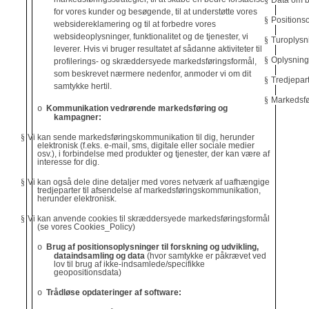
§
Data om bi
for vores kunder og besøgende, til at understøtte vores
§
Positions
websidereklamering og til at forbedre vores
websideoplysninger, funktionalitet og de tjenester, vi
§
Turoplysn
leverer. Hvis vi bruger resultatet af sådanne aktiviteter til
§
Oplysninge
profilerings- og skræddersyede markedsføringsformål,
som beskrevet nærmere nedenfor, anmoder vi om dit
§
Tredjepar
samtykke hertil.
§
Markedsfø
Kommunikation vedrørende markedsføring og
o
kampagner:
§
Vi kan sende markedsføringskommunikation til dig, herunder
elektronisk (f.eks. e-mail, sms, digitale eller sociale medier
osv.), i forbindelse med produkter og tjenester, der kan være af
interesse for dig.
§
Vi kan også dele dine detaljer med vores netværk af uafhængige
tredjeparter til afsendelse af markedsføringskommunikation,
herunder elektronisk.
§
Vi kan anvende cookies til skræddersyede markedsføringsformål
(se vores
Cookies_Policy
)
Brug af positionsoplysninger til forskning og udvikling,
o
dataindsamling og data
(hvor samtykke er påkrævet ved
lov til brug af ikke-indsamlede/specifikke
geopositionsdata)
Trådløse opdateringer af software:
o