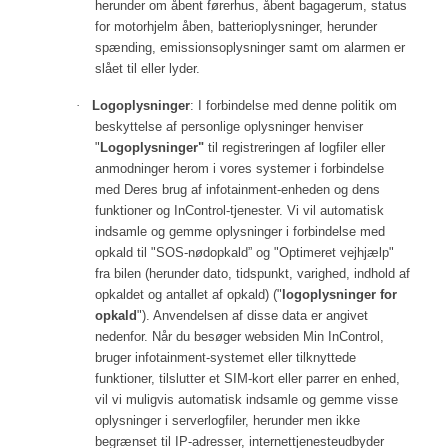
herunder om åbent førerhus, åbent bagagerum, status
for motorhjelm åben, batterioplysninger, herunder
spænding, emissionsoplysninger samt om alarmen er
slået til eller lyder.
·
Logoplysninger
: I forbindelse med denne politik om
beskyttelse af personlige oplysninger henviser
"
Logoplysninger"
til registreringen af logfiler eller
anmodninger herom i vores systemer i forbindelse
med Deres brug af infotainment-enheden og dens
funktioner og InControl-tjenester. Vi vil automatisk
indsamle og gemme oplysninger i forbindelse med
opkald til "SOS-nødopkald” og "Optimeret vejhjælp"
fra bilen (herunder dato, tidspunkt, varighed, indhold af
opkaldet og antallet af opkald) ("
logoplysninger for
opkald
"). Anvendelsen af disse data er angivet
nedenfor. Når du besøger websiden Min InControl,
bruger infotainment-systemet eller tilknyttede
funktioner, tilslutter et SIM-kort eller parrer en enhed,
vil vi muligvis automatisk indsamle og gemme visse
oplysninger i serverlogfiler, herunder men ikke
begrænset til IP-adresser, internettjenesteudbyder