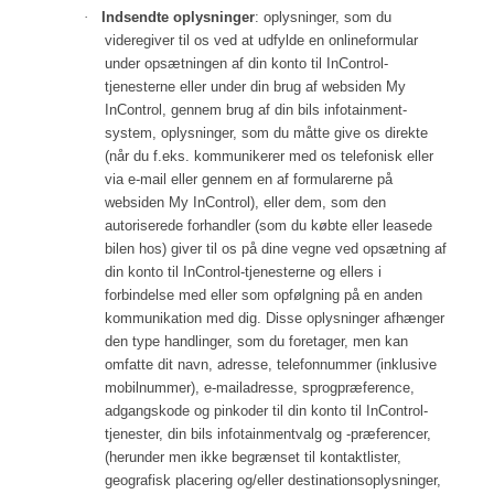
·
Indsendte oplysninger
: oplysninger, som du
videregiver til os ved at udfylde en onlineformular
under opsætningen af din konto til InControl-
tjenesterne eller under din brug af websiden My
InControl, gennem brug af din bils infotainment-
system, oplysninger, som du måtte give os direkte
(når du f.eks. kommunikerer med os telefonisk eller
via e-mail eller gennem en af formularerne på
websiden My InControl), eller dem, som den
autoriserede forhandler (som du købte eller leasede
bilen hos) giver til os på dine vegne ved opsætning af
din konto til InControl-tjenesterne og ellers i
forbindelse med eller som opfølgning på en anden
kommunikation med dig. Disse oplysninger afhænger
den type handlinger, som du foretager, men kan
omfatte dit navn, adresse, telefonnummer (inklusive
mobilnummer), e-mailadresse, sprogpræference,
adgangskode og pinkoder til din konto til InControl-
tjenester, din bils infotainmentvalg og -præferencer,
(herunder men ikke begrænset til kontaktlister,
geografisk placering og/eller destinationsoplysninger,