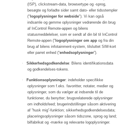
(ISP), clickstream-data, browsertype og -sprog,
besøgte og forladte sider samt dato- eller tidsstempler
("
logoplysninger for webside
"). Vi kan også
indsamle og gemme oplysninger vedrørende din brug
af InControl Remote-appen og bilens
statusmeddelelser, som er sendt af din bil til InControl
Remote-appen ("
logoplysninger om app
og fra din
brug af bilens infotainment-system, tilsluttet SIM-kort
eller parret enhed (“
enhedsoplysninger
”).
·
Sikkerhedsgodkendelse
: Bilens identifikationsdata
og godkendelses-tokens.
·
Funktionsoplysninger
: indeholder specifikke
oplysninger som f.eks. favoritter, notater, medier og
oplysninger, som du vælger at indsende til de
funktioner, du benytter; brugsrelaterede oplysninger
om indholdsfeed; brugerindstillinger såsom aktivering
af ”husk mig”-funktion; sikkerhedsgodkendelsesdata;
placeringsoplysninger såsom tidszone, sprog og land;
bilfabrikat og -mærke og relevante logoplysninger.