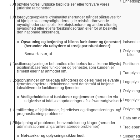
§
Enhedsop
§
At opfylde vores juridiske forpligtelser eller forsvare vores
juridiske rettigheder.
§
At forebygge/opklare kriminalitet (herunder når det påkræves for
at hjælpe skattemyndighederne, de retshåndhævende
myndigheder som politi, køretøjskontorer og anden offentlig
myndighed eller et efterforskningsorgan eller for at beskytte
den nationale sikkerhed).
Opsætning og betjening af bilens funktioner og tjenester
§
Indsendte
o
(herunder via udbydere af tredjepartsfunktioner):
§
Oplysninge
Bemærk især, at:
bilen
§
Positions
§
Positionsoplysninger behandles efter behov for at kunne tilbyde
positionsbaserede funktioner og tjenester, som kunden er
tilmeldt eller har anmodet om.
§
Turoplysn
§
Logoplysninger om taledata håndteres og deles med relevante
§
Logoplysn
tjenesteudbydere udelukkende med det formål at betjene
taleaktiverede funktioner og tjenester.
§
Oplysninge
Vedligeholdelse af funktioner og tjenester
(herunder via
o
§
Logoplys
udgivelse af trådløse opdateringer af softwareudgivelser)
:
§
Oplysning
§
Identificering af fejltilstande, fejlrettelser og diagnosticerings- og
prognosticeringsproblemer.​
§
Data om of
§
Afhjælpning af problemer, henvendelser og klager (herunder
administrationen af garantirelaterede problemer).
§
Tredjepar
Netværks- og oplysningssikkerhed:
o
§
Sikkerhed
godken