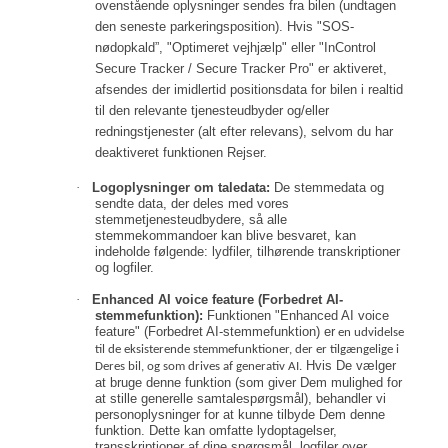
ovenstående oplysninger sendes fra bilen (undtagen
den seneste parkeringsposition). Hvis "SOS-
nødopkald”, "Optimeret vejhjælp" eller "InControl
Secure Tracker / Secure Tracker Pro" er aktiveret,
afsendes der imidlertid positionsdata for bilen i realtid
til den relevante tjenesteudbyder og/eller
redningstjenester (alt efter relevans), selvom du har
deaktiveret funktionen Rejser.
·
Logoplysninger om taledata:
De stemmedata og
sendte data, der deles med vores
stemmetjenesteudbydere, så alle
stemmekommandoer kan blive besvaret, kan
indeholde følgende: lydfiler, tilhørende transkriptioner
og logfiler.
·
Enhanced AI voice feature (Forbedret AI-
stemmefunktion):
Funktionen "Enhanced AI voice
feature" (Forbedret AI-stemmefunktion) er
en udvidelse
til de eksisterende stemmefunktioner, der er tilgængelige i
Hvis De vælger
Deres bil, og som drives af generativ AI.
at bruge denne funktion (som giver Dem mulighed for
at stille generelle samtalespørgsmål), behandler vi
personoplysninger for at kunne tilbyde Dem denne
funktion. Dette kan omfatte lydoptagelser,
transskriptioner af dine spørgsmål, logfiler over