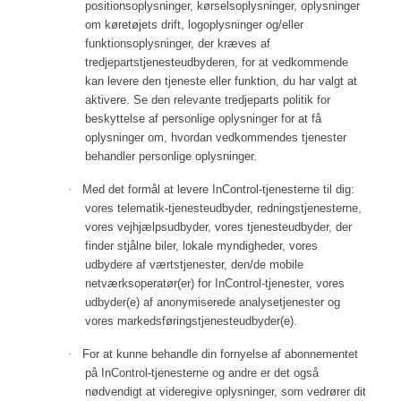
positionsoplysninger, kørselsoplysninger, oplysninger
om køretøjets drift, logoplysninger og/eller
funktionsoplysninger, der kræves af
tredjepartstjenesteudbyderen, for at vedkommende
kan levere den tjeneste eller funktion, du har valgt at
aktivere. Se den relevante tredjeparts politik for
beskyttelse af personlige oplysninger for at få
oplysninger om, hvordan vedkommendes tjenester
behandler personlige oplysninger.
·
Med det formål at levere InControl-tjenesterne til dig:
vores telematik-tjenesteudbyder, redningstjenesterne,
vores vejhjælpsudbyder, vores tjenesteudbyder, der
finder stjålne biler, lokale myndigheder, vores
udbydere af værtstjenester, den/de mobile
netværksoperatør(er) for InControl-tjenester, vores
udbyder(e) af anonymiserede analysetjenester og
vores markedsføringstjenesteudbyder(e).
·
For at kunne behandle din fornyelse af abonnementet
på InControl-tjenesterne og andre er det også
nødvendigt at videregive oplysninger, som vedrører dit