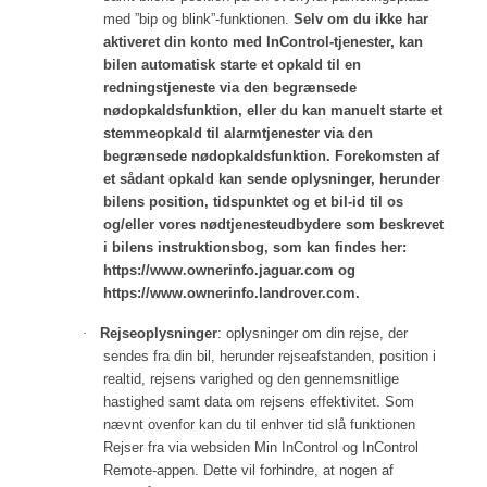
med ”bip og blink”-funktionen.
Selv om du ikke har
aktiveret din konto med InControl-tjenester, kan
bilen automatisk starte et opkald til en
redningstjeneste via den begrænsede
nødopkaldsfunktion, eller du kan manuelt starte et
stemmeopkald til alarmtjenester via den
begrænsede nødopkaldsfunktion. Forekomsten af
et sådant opkald kan sende oplysninger, herunder
bilens position, tidspunktet og et bil-id til os
og/eller vores nødtjenesteudbydere som beskrevet
i bilens instruktionsbog, som kan findes her:
https://www.ownerinfo.jaguar.com
og
https://www.ownerinfo.landrover.com
.
·
Rejseoplysninger
: oplysninger om din rejse, der
sendes fra din bil, herunder rejseafstanden, position i
realtid, rejsens varighed og den gennemsnitlige
hastighed samt data om rejsens effektivitet. Som
nævnt ovenfor kan du til enhver tid slå funktionen
Rejser fra via websiden Min InControl og InControl
Remote-appen. Dette vil forhindre, at nogen af