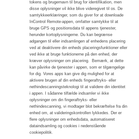
tokens og brugernavn til brug for identifikation, men
disse oplysninger vil ikke blive videregivet til os
. De
samtykkeerklæringer, som du giver for at downloade
InControl Remote-appen, omfatter samtykke til at
bruge GPS og positionsdata til appens tjenester,
herunder kortoplysningerne. Du kan begrænse
adgangen til eller indsamlingen af enhedens placering
ved at deaktivere din enheds placeringsfunktioner eller
ved ikke at bruge funktionerne på den enhed, der
kræver oplysninger om placering. Bemærk, at dette
kan påvirke de tjenester i appen, som er tilgængelige
for dig. Vores apps kan give dig mulighed for at
aktivere brugen af din enheds fingeraftryks- eller
nethindescanningsteknologi til at validere din identitet
i appen. I sådanne tilfælde indsamler vi ikke
oplysninger om din fingeraftryks- eller
nethindescanning, vi modtager blot bekræftelse fra din
enhed om, at valideringskontrollen lykkedes. Der er
flere oplysninger om enhedsdata, automatiseret
dataindsamling og cookies i nedenstående
cookiepolitik.