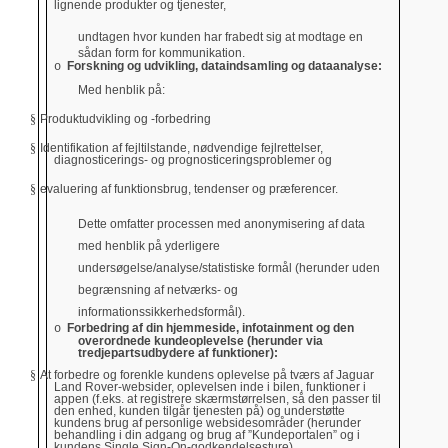
lignende produkter og tjenester,
undtagen hvor kunden har frabedt sig at modtage
en
sådan form for kommunikation.
Forskning og udvikling, dataindsamling og dataanalyse:
o
Med henblik på:
§
Produktudvikling og -forbedring
§
Identifikation af fejltilstande, nødvendige fejlrettelser,
diagnosticerings- og prognosticeringsproblemer og
§
evaluering af funktionsbrug, tendenser og præferencer.
Dette omfatter processen med anonymisering af data
med henblik på yderligere
undersøgelse/analyse/statistiske formål (herunder uden
begrænsning af netværks- og
informationssikkerhedsformål).
Forbedring af din hjemmeside, infotainment og den
o
overordnede kundeoplevelse (herunder via
tredjepartsudbydere af funktioner):
§
At forbedre og forenkle kundens oplevelse på tværs af Jaguar
Land Rover-websider, oplevelsen inde i bilen, funktioner i
appen (f.eks. at registrere skærmstørrelsen, så den passer til
den enhed, kunden tilgår tjenesten på) og understøtte
kundens brug af personlige websidesområder (herunder
behandling i din adgang og brug af ”Kundeportalen” og i
kundens Single Sign-On-godkendelsesture).