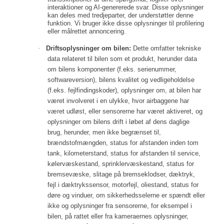
interaktioner og AI-genererede svar. Disse oplysninger
kan deles med tredjeparter, der understøtter denne
funktion. Vi bruger ikke disse oplysninger til profilering
eller målrettet annoncering.
·
Driftsoplysninger om bilen:
Dette omfatter tekniske
data relateret til bilen som et produkt, herunder data
om bilens komponenter (f.eks. serienummer,
softwareversion), bilens kvalitet og vedligeholdelse
(f.eks. fejlfindingskoder), oplysninger om, at bilen har
været involveret i en ulykke, hvor airbaggene har
været udløst, eller sensorerne har været aktiveret, og
oplysninger om bilens drift i løbet af dens daglige
brug, herunder, men ikke begrænset til,
brændstofmængden, status for afstanden inden tom
tank, kilometerstand, status for afstanden til service,
kølervæskestand, sprinklervæskestand, status for
bremsevæske, slitage på bremseklodser, dæktryk,
fejl i dæktrykssensor, motorfejl, oliestand, status for
døre og vinduer, om sikkerhedsselerne er spændt eller
ikke og oplysninger fra sensorerne, for eksempel i
bilen, på rattet eller fra kameraernes oplysninger,