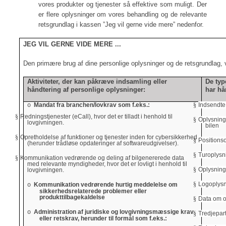
vores produkter og tjenester så effektive som muligt. Der
er flere oplysninger om vores behandling og de relevante
retsgrundlag i kassen ”Jeg vil gerne vide mere” nedenfor.
JEG VIL GERNE VIDE MERE ...
Den primære brug af dine personlige oplysninger og de retsgrundlag, vi
Aktiviteter, der kan påkræve indsamling eller
De typ
håndtering af personlige oplysninger:
har hå
Mandat fra branchen/lovkrav som f.eks.:
§
Indsendte
o
§
Redningstjenester (eCall), hvor det er tilladt i henhold til
§
Oplysninge
lovgivningen.
bilen
§
Opretholdelse af funktioner og tjenester inden for cybersikkerhed
§
Positions
(herunder trådløse opdateringer af softwareudgivelser).
§
Turoplysn
§
Kommunikation vedrørende og deling af bilgenererede data
med relevante myndigheder, hvor det er lovligt i henhold til
§
Oplysninge
lovgivningen.
§
Logoplys
Kommunikation vedrørende hurtig meddelelse om
o
sikkerhedsrelaterede problemer eller
produkttilbagekaldelse
§
Data om of
Administration af juridiske og lovgivningsmæssige krav
o
§
Tredjepar
eller retskrav, herunder til formål som f.eks.: